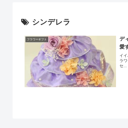
シンデレラ
デ
フラワーギフト
愛
イイ
ラワ
セ...